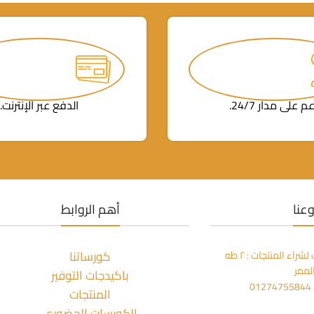
م على مدار 24/7.
الدفع عبر الإنترنت.
عنا
أهم الروابط
كورساتنا
مكتبة المعز بالزمالك لشراء المنتجات : ٢ طه
لممر
باكيدجات التوفير
0
المنتجات
الكورسات الحضوري