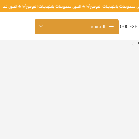
الحق خصومات باكيدجات التوفير🛒🔥الحق خصومات باكيدجات التوفير🛒🔥الحق خ
EGP
0,00
الاقسام