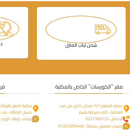
دع
شحن لباب المنزل
مقر ``الكورسات`` الخاص بالمكتبة
فرو
عمارة المنعم ١١٧٦ مدخل خاص من جنب
العمارة ، خلف صيدلية بلسم
حسين الزمالك ، باب ا
للاتصال: 0227350723
وتساب وطلب اوردر : 1274755844
وتساب (مفيش شبكة) : 01223395449