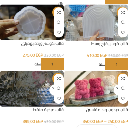
-14%
-23%
قالب كوستر وردة بومباي
قالب قوس قزح وسط
275,00
EGP
410,00
EGP
320,00
EGP
530,00
EGP
إضافة إلى السلة
إضافة إلى السلة
-8%
-17%
SOLD O
SOLD O
UT
UT
قالب مبخرة منقط
قالب دبدوب ورد مقاسين
395,00
EGP
340,00
EGP
–
240,00
EGP
430,00
EGP