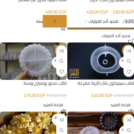
450,00
EGP
420,00
EGP
–
330,00
EGP
SIZE
إضافة إلى السلة
تحديد أحد الخيارات
-21%
-26%
SOLD O
SOLD O
UT
UT
قالب سيليكون فاز دائرية مفرغة
قالب مدور بومباي وسط
320,00
EGP
275,00
EGP
430,00
EGP
350,00
EGP
قراءة المزيد
قراءة المزيد
SOLD O
-14%
UT
SOLD O
UT