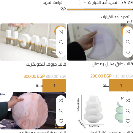
SIZE
قراءة المزيد
تحديد أحد الخيارات
-14%
-33%
قالب طبق هلال رمضان
قالب حروف للكونكريت
290,00
EGP
300,00
EGP
435,00
EGP
350,00
EGP
إضافة إلى السلة
إضافة إلى السلة
SOLD O
UT
قالب صينية مدور غير منتظم
قالب سيليكون فاز 3 ادوار