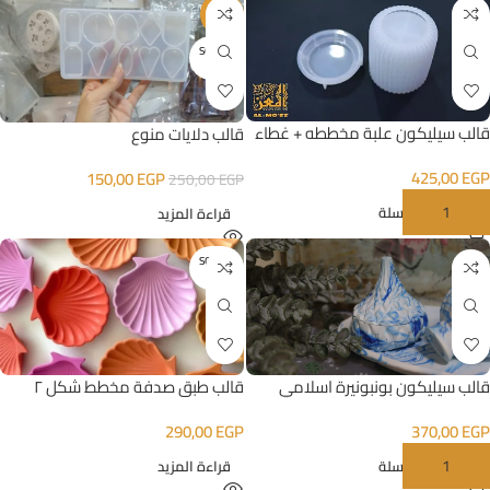
-40%
SOLD O
UT
قالب سيليكون علبة مخططه + غطاء
قالب دلايات منوع
425,00
EGP
150,00
EGP
250,00
EGP
إضافة إلى السلة
قراءة المزيد
SOLD O
UT
قالب سيليكون بونبونيرة اسلامي
قالب طبق صدفة مخطط شكل ٢
370,00
EGP
290,00
EGP
إضافة إلى السلة
قراءة المزيد