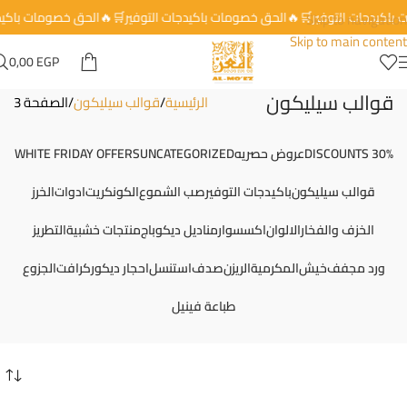
وفير🛒🔥الحق خصومات باكيدجات التوفير🛒🔥الحق خصومات باكيدجات التوفير
Skip to navigation
Skip to main content
0,00
EGP
قوالب سيليكون
الصفحة 3
قوالب سيليكون
الرئيسية
WHITE FRIDAY OFFERS
UNCATEGORIZED
عروض حصريه
30% DISCOUNTS
الخرز
ادوات
الكونكريت
صب الشموع
باكيدجات التوفير
قوالب سيليكون
التطريز
منتجات خشبية
مناديل ديكوباج
اكسسوار
الالوان
الخزف والفخار
الجزوع
كرافت
احجار ديكور
استنسل
صدف
الريزن
المكرمية
خيش
ورد مجفف
طباعة فينيل