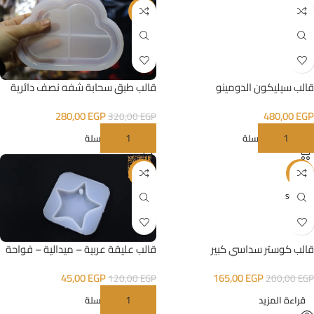
-13%
قالب طبق سحابة شفه نصف دائرية
قالب سيليكون الدومينو
280,00
EGP
480,00
EGP
320,00
EGP
إضافة إلى السلة
إضافة إلى السلة
-63%
-18%
SOLD O
UT
قالب عليقة عربية – ميدالية – فواحة
قالب كوستر سداسي كبير
شكل 2
45,00
EGP
165,00
EGP
120,00
EGP
200,00
EGP
إضافة إلى السلة
قراءة المزيد