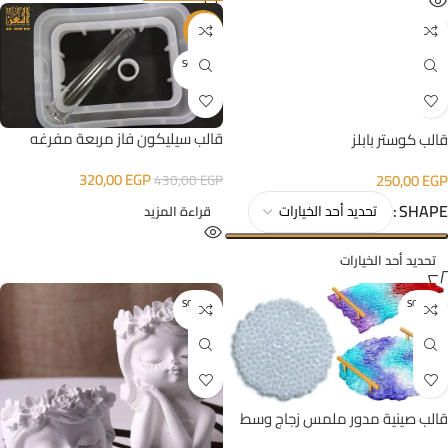
-26%
SOLD O
UT
قالب سيليكون فاز مربعة مفرغه
قالب كوستر بابلز
320,00
EGP
250,00
EGP
430,00
EGP
SHAPE
قراءة المزيد
تحديد أحد الخيارات
SOLD O
SOLD O
UT
UT
قالب صينية مدور ملمس زجاج وسط