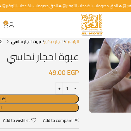
التوفير🛒🔥الحق خصومات باكيدجات التوفير🛒🔥الحق خصومات باكيدجات التوفي
0
الرئيسية
احجار ديكور
عبوة احجار نحاسي
عبوة احجار نحاسي
49,00
EGP
إضاف
ا
Add to wishlist
Add to compare