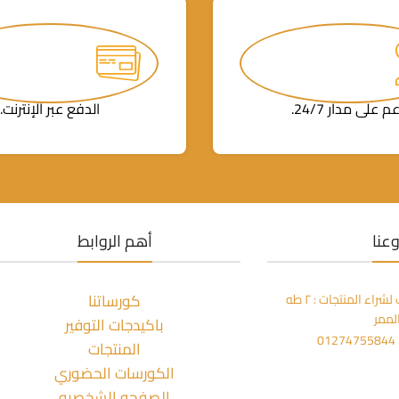
م على مدار 24/7.
الدفع عبر الإنترنت.
عنا
أهم الروابط
كورساتنا
مكتبة المعز بالزمالك لشراء المنتجات : ٢ طه
لممر
باكيدجات التوفير
0
المنتجات
الكورسات الحضوري
الصفحه الشخصيه