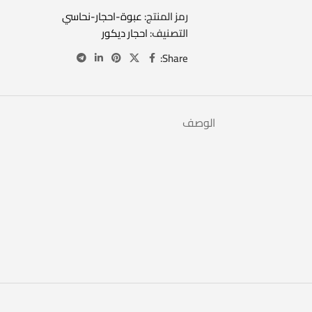
رمز المنتج:
عبوة-احجار-نحاسي
التصنيف:
احجار ديكور
Share:
الوصف