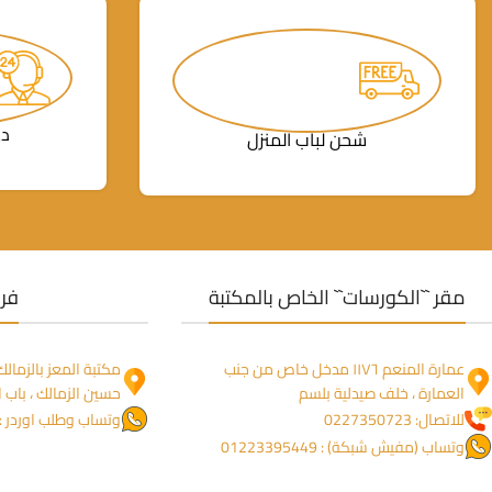
دع
شحن لباب المنزل
مقر ``الكورسات`` الخاص بالمكتبة
فرو
عمارة المنعم ١١٧٦ مدخل خاص من جنب
العمارة ، خلف صيدلية بلسم
حسين الزمالك ، باب ا
للاتصال: 0227350723
وتساب وطلب اوردر : 1274755844
وتساب (مفيش شبكة) : 01223395449