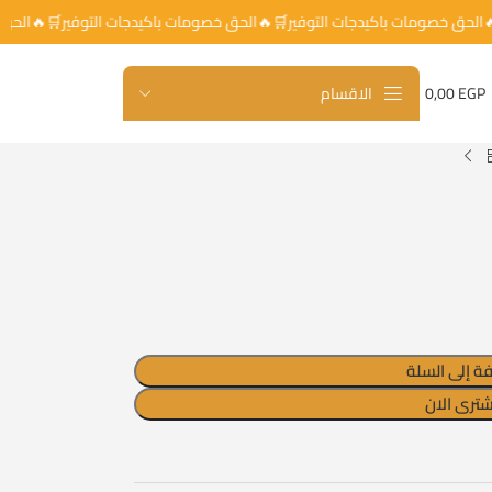
الحق خصومات باكيدجات التوفير🛒🔥الحق خصومات باكيدجات التوفير🛒🔥الحق 
الاقسام
0,00
EGP
إضافة إلى ا
اشترى الا