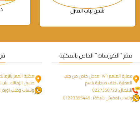
دع
شحن لباب المنزل
مقر ``الكورسات`` الخاص بالمكتبة
فرو
عمارة المنعم ١١٧٦ مدخل خاص من جنب
العمارة ، خلف صيدلية بلسم
حسين الزمالك ، باب ا
للاتصال: 0227350723
وتساب وطلب اوردر : 1274755844
وتساب (مفيش شبكة) : 01223395449