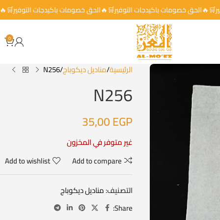
توفير🛒🔥الحق خصومات باكيدجات التوفير🛒🔥الحق خصومات باكيدجات التوفير
0
الرئيسية
مناديل ديكوباج
N256
N256
35,00
EGP
غير متوفر في المخزون
Add to wishlist
Add to compare
التصنيف:
مناديل ديكوباج
Share: