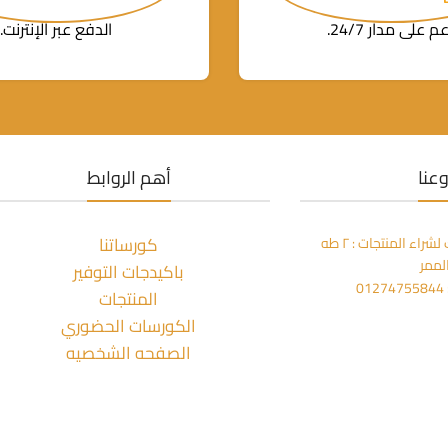
م على مدار 24/7.
الدفع عبر الإنترنت.
عنا
أهم الروابط
كورساتنا
مكتبة المعز بالزمالك لشراء المنتجات : ٢ طه
لممر
باكيدجات التوفير
0
المنتجات
الكورسات الحضوري
الصفحه الشخصيه