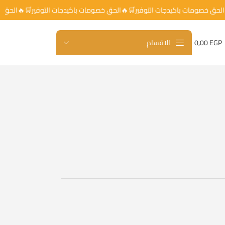
🛒🔥الحق خصومات باكيدجات التوفير🛒🔥الحق خصومات باكيدجات التوفير🛒🔥ال
EGP
0,00
الاقسام