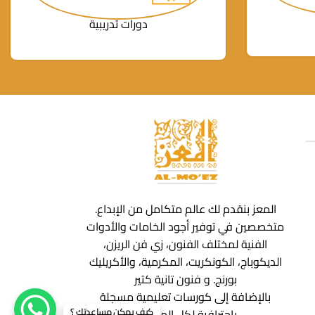
دورات تدريبية
المعز بنقدم لك عالم متكامل من الإبداع.
متخصصين في توفير أجود الخامات والأدوات
الفنية لمختلف الفنون، زي فن الريزن،
الديكوباج، الكونكريت، المكرمية، والأكريليك
بورنج. و فنون تانية كتير
بالإضافة إلى كورسات تعليمية مسجلة
كيف يمكن مساعدتك ؟
باحترافية لكل المجالات