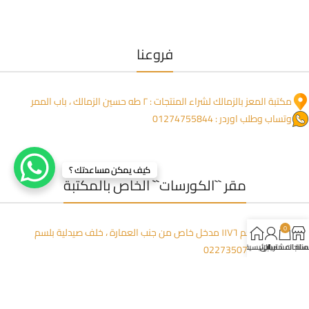
فروعنا
مكتبة المعز بالزمالك لشراء المنتجات : ٢ طه حسين الزمالك ، باب الممر
وتساب وطلب اوردر : 01274755844
كيف يمكن مساعدتك ؟
مقر ``الكورسات`` الخاص بالمكتبة
0
عمارة المنعم ١١٧٦ مدخل خاص من جنب العمارة ، خلف صيدلية بلسم
لمنتجات
سلة المشتريات
حسابي
الرئيسية
للاتصال: 0227350723
وتساب (مفيش شبكة) : 01223395449