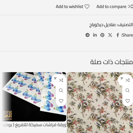
Add to wishlist
Add to compare
التصنيف:
مناديل ديكوباج
Share:
منتجات ذات صلة
SOLD O
SOLD O
UT
UT
ورقة فراشات سميكة للتفريغ ( بوكيه
فراشات )