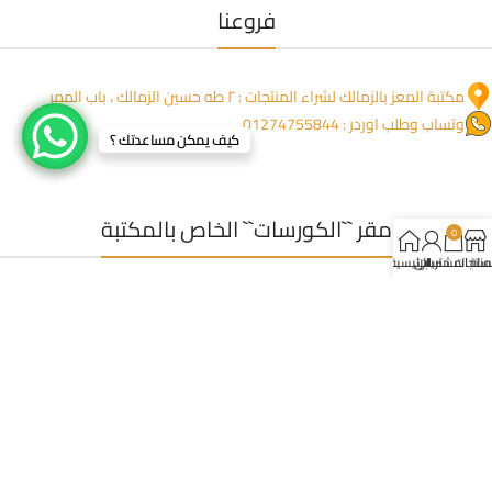
فروعنا
مكتبة المعز بالزمالك لشراء المنتجات : ٢ طه حسين الزمالك ، باب الممر
وتساب وطلب اوردر : 01274755844
كيف يمكن مساعدتك ؟
مقر ``الكورسات`` الخاص بالمكتبة
0
لمنتجات
سلة المشتريات
حسابي
الرئيسية
عمارة المنعم ١١٧٦ مدخل خاص من جنب العمارة ، خلف صيدلية بلسم
للاتصال: 0227350723
وتساب (مفيش شبكة) : 01223395449