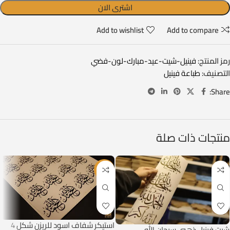
اشترى الان
Add to wishlist
Add to compare
رمز المنتج:
فينيل-شيت-عيد-مبارك-لون-فضي
التصنيف:
طباعة فينيل
Share:
منتجات ذات صلة
-37%
استيكر شفاف اسود للريزن شكل 4
شيت فينيل ذهبي سبحان الله