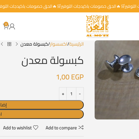
جات التوفير🛒🔥الحق خصومات باكيدجات التوفير🛒🔥الحق خصومات باكيدجات ا
0
الرئيسية
اكسسوار
كبسولة معدن
كبسولة معدن
1,00
EGP
إضاف
ا
Add to wishlist
Add to compare