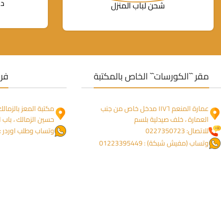
دع
شحن لباب المنزل
مقر ``الكورسات`` الخاص بالمكتبة
فرو
عمارة المنعم ١١٧٦ مدخل خاص من جنب
العمارة ، خلف صيدلية بلسم
حسين الزمالك ، باب ا
للاتصال: 0227350723
وتساب وطلب اوردر : 1274755844
وتساب (مفيش شبكة) : 01223395449