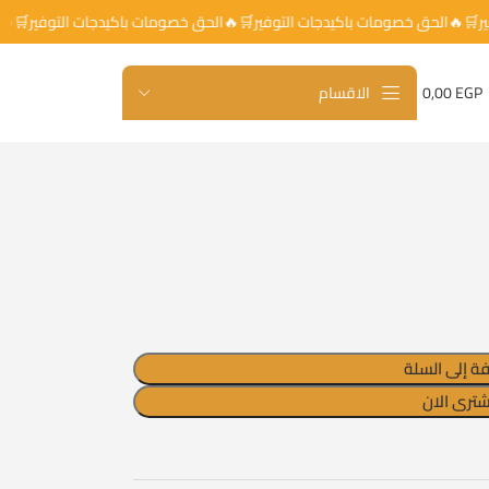
لتوفير🛒🔥الحق خصومات باكيدجات التوفير🛒🔥الحق خصومات باكيدجات التوفير
EGP
0,00
الاقسام
ة إلى السلة
شترى الان