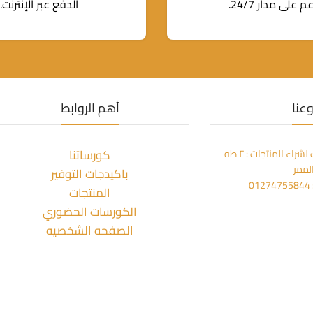
م على مدار 24/7.
الدفع عبر الإنترنت.
عنا
أهم الروابط
كورساتنا
مكتبة المعز بالزمالك لشراء المنتجات : ٢ طه
لممر
باكيدجات التوفير
0
المنتجات
الكورسات الحضوري
الصفحه الشخصيه