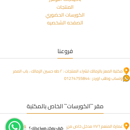
المنتجات
الكورسات الحضوري
الصفحه الشخصيه
فروعنا
مكتبة المعز بالزمالك لشراء المنتجات : ٢ طه حسين الزمالك ، باب الممر
وتساب وطلب اوردر : 01274755844
مقر ``الكورسات`` الخاص بالمكتبة
عمارة المنعم ١١٧٦ مدخل خاص من جنب العمارة ، خلف صيدلية بلسم
كيف يمكن مساعدتك ؟