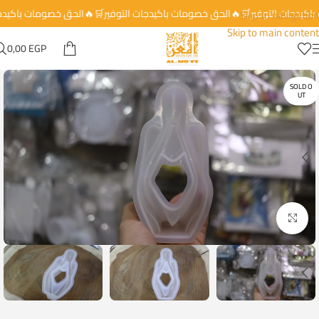
 باكيدجات التوفير🛒🔥الحق خصومات باكيدجات التوفير🛒🔥الحق خصومات باكيد
Skip to navigation
Skip to main content
0,00
EGP
SOLD O
UT
Click to enlarge