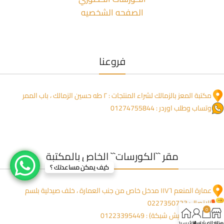
الصفحه الشخصيه
فروعنا
مكتبة المعز بالزمالك لشراء المنتجات : ٢ طه حسين الزمالك ، باب الممر
وتساب وطلب اوردر : 01274755844
مقر ``الكورسات`` الخاص بالمكتبة
كيف يمكن مساعدتك ؟
عمارة المنعم ١١٧٦ مدخل خاص من جنب العمارة ، خلف صيدلية بلسم
للاتصال: 0227350723
0
وتساب (مفيش شبكة) : 01223395449
لمنتجات
سلة المشتريات
حسابي
الرئيسية