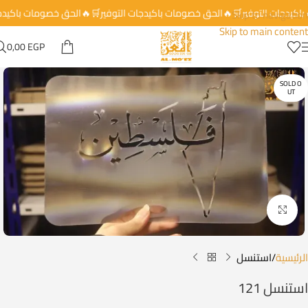
 باكيدجات التوفير🛒🔥الحق خصومات باكيدجات التوفير🛒🔥الحق خصومات باكيد
Skip to navigation
Skip to main content
0,00
EGP
SOLD O
UT
Click to enlarge
الرئيسية
استنسل
استنسل 121