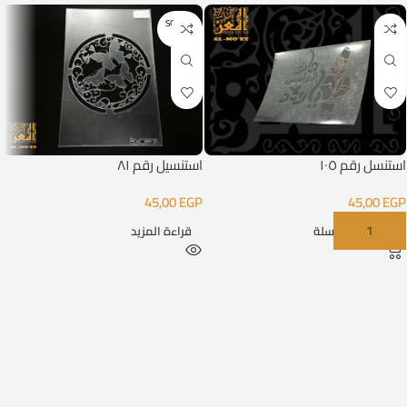
SOLD O
UT
استنسل رقم ١٠٥
استنسيل رقم ٨١
45,00
EGP
45,00
EGP
إضافة إلى السلة
قراءة المزيد