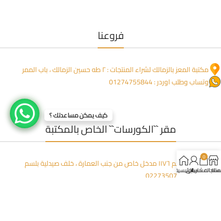
فروعنا
مكتبة المعز بالزمالك لشراء المنتجات : ٢ طه حسين الزمالك ، باب الممر
وتساب وطلب اوردر : 01274755844
كيف يمكن مساعدتك ؟
مقر ``الكورسات`` الخاص بالمكتبة
0
عمارة المنعم ١١٧٦ مدخل خاص من جنب العمارة ، خلف صيدلية بلسم
لمنتجات
سلة المشتريات
حسابي
الرئيسية
للاتصال: 0227350723
وتساب (مفيش شبكة) : 01223395449