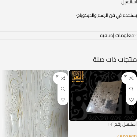
استنسيل:
يستخدم في فن الرسم والديكوباج٠
معلومات إضافية
منتجات ذات صلة
SOLD O
SOLD O
UT
UT
استنسل رقم ١٠٢
45,00
EGP