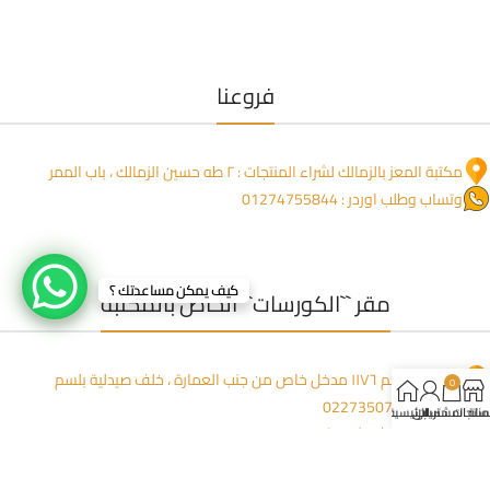
فروعنا
مكتبة المعز بالزمالك لشراء المنتجات : ٢ طه حسين الزمالك ، باب الممر
وتساب وطلب اوردر : 01274755844
كيف يمكن مساعدتك ؟
مقر ``الكورسات`` الخاص بالمكتبة
عمارة المنعم ١١٧٦ مدخل خاص من جنب العمارة ، خلف صيدلية بلسم
0
للاتصال: 0227350723
لمنتجات
سلة المشتريات
حسابي
الرئيسية
وتساب (مفيش شبكة) : 01223395449