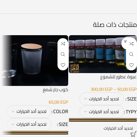
منتجات ذات صلة
SOLD O
UT
عبوة عطور للشموع
300,00
EGP
–
50,00
EGP
كوب جار شمع
SIZE
65,00
EGP
COLOR
TYPY
SIZE
تحديد أحد الخيارات