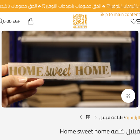
 باكيدجات التوفير🛒🔥الحق خصومات باكيدجات التوفير🛒🔥الحق خصومات باكيد
Skip to navigation
Skip to main content
0,00
EGP
Click to enlarge
الرئيسية
طباعة فينيل
فينيل كلمه Home sweet home