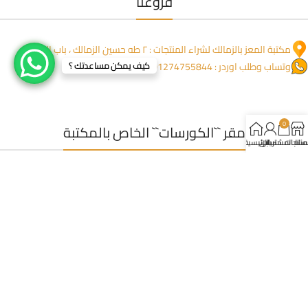
فروعنا
مكتبة المعز بالزمالك لشراء المنتجات : ٢ طه حسين الزمالك ، باب الممر
كيف يمكن مساعدتك ؟
وتساب وطلب اوردر : 01274755844
0
مقر ``الكورسات`` الخاص بالمكتبة
لمنتجات
سلة المشتريات
حسابي
الرئيسية
عمارة المنعم ١١٧٦ مدخل خاص من جنب العمارة ، خلف صيدلية بلسم
للاتصال: 0227350723
وتساب (مفيش شبكة) : 01223395449