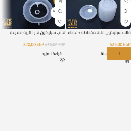
-26%
SOLD O
UT
قالب سيليكون علبة مخططه + غطاء
قالب سيليكون فاز دائرية مفرغة
320,00
EGP
425,00
EGP
430,00
EGP
إضافة إلى السلة
قراءة المزيد