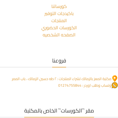
كورساتنا
باكيدجات التوفير
المنتجات
الكورسات الحضوري
الصفحه الشخصيه
فروعنا
مكتبة المعز بالزمالك لشراء المنتجات : ٢ طه حسين الزمالك ، باب الممر
وتساب وطلب اوردر : 01274755844
مقر ``الكورسات`` الخاص بالمكتبة