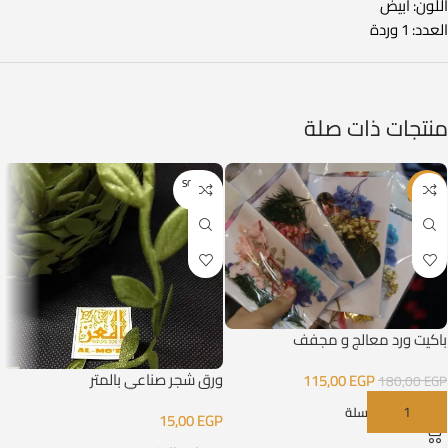
اللون: ابيض
العدد: 1 وردة
منتجات ذات صلة
SOLD O
-36%
UT
باكيت ورد معالج و مجفف
ورق شجر صناعي بالمتر
115,00
EGP
180,00
EGP
إضافة إلى السلة
15,00
EGP