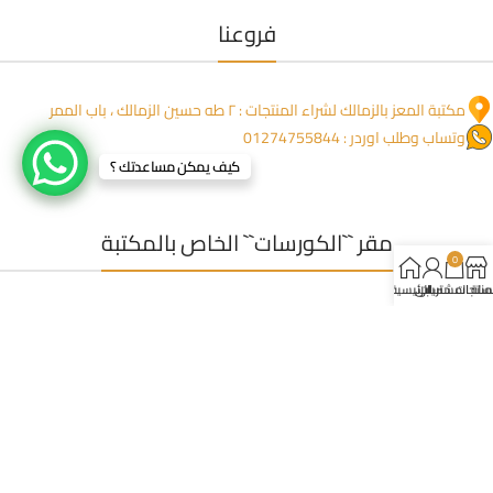
فروعنا
مكتبة المعز بالزمالك لشراء المنتجات : ٢ طه حسين الزمالك ، باب الممر
وتساب وطلب اوردر : 01274755844
كيف يمكن مساعدتك ؟
مقر ``الكورسات`` الخاص بالمكتبة
0
لمنتجات
سلة المشتريات
حسابي
الرئيسية
عمارة المنعم ١١٧٦ مدخل خاص من جنب العمارة ، خلف صيدلية بلسم
للاتصال: 0227350723
وتساب (مفيش شبكة) : 01223395449