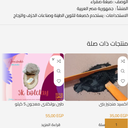
الوصف : صبغة صفراء
المنشأ : جمهورية مصر العربية
الاستخدامات : يستخدم كصبغة لتلوين الطينة وصناعات الخزف والزجاج
منتجات ذات صلة
SOLD O
UT
اكسيد منجنيز بني
طين بولكلاي معجون 5 كيلو
55,00
EGP
35,00
EGP
إضافة إلى السلة
قراءة المزيد