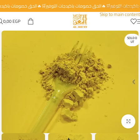
 باكيدجات التوفير🛒🔥الحق خصومات باكيدجات التوفير🛒🔥الحق خصومات باكيد
Skip to navigation
Skip to main content
0,00
EGP
SOLD O
UT
Click to enlarge