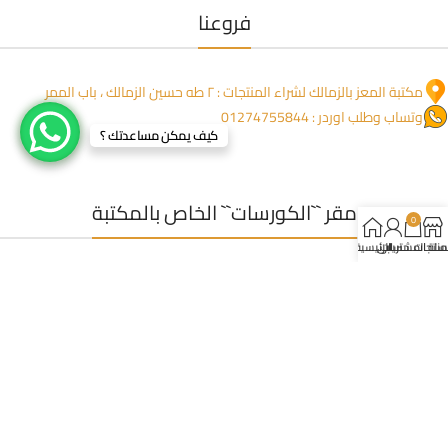
فروعنا
مكتبة المعز بالزمالك لشراء المنتجات : ٢ طه حسين الزمالك ، باب الممر
وتساب وطلب اوردر : 01274755844
كيف يمكن مساعدتك ؟
مقر ``الكورسات`` الخاص بالمكتبة
0
لمنتجات
سلة المشتريات
حسابي
الرئيسية
عمارة المنعم ١١٧٦ مدخل خاص من جنب العمارة ، خلف صيدلية بلسم
للاتصال: 0227350723
وتساب (مفيش شبكة) : 01223395449