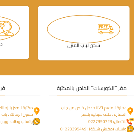
دع
شحن لباب المنزل
مقر ``الكورسات`` الخاص بالمكتبة
فرو
عمارة المنعم ١١٧٦ مدخل خاص من جنب
العمارة ، خلف صيدلية بلسم
حسين الزمالك ، باب ا
للاتصال: 0227350723
وتساب وطلب اوردر : 1274755844
وتساب (مفيش شبكة) : 01223395449