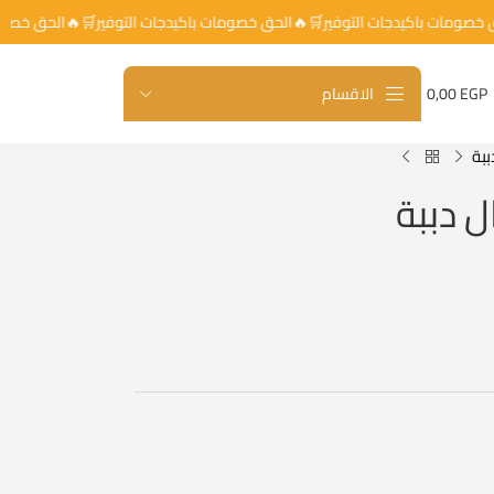
ير🛒🔥الحق خصومات باكيدجات التوفير🛒🔥الحق خصومات باكيدجات التوفير🛒
الاقسام
0,00
EGP
قا
قالب 