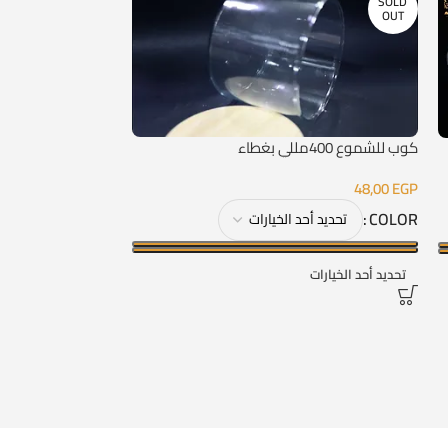
SOLD
OUT
كوب للشموع 400مللي بغطاء
قالب سيليكون فواكه
210,00
EGP
48,00
EGP
COLOR
إضافة إلى السلة
تحديد أحد الخيارات