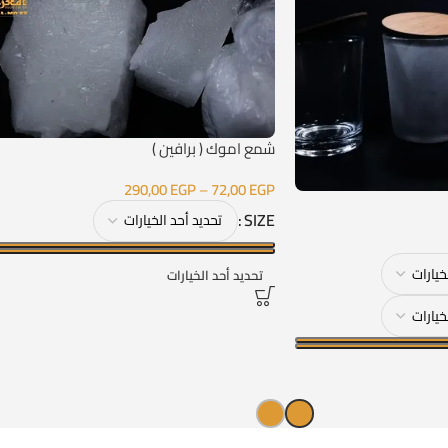
شمع اموك ( برافين )
290,00
EGP
–
72,00
EGP
SIZE
تحديد أحد الخيارات