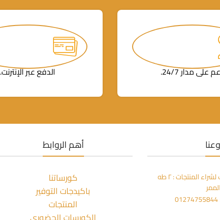
م على مدار 24/7.
الدفع عبر الإنترنت.
عنا
أهم الروابط
كورساتنا
مكتبة المعز بالزمالك لشراء المنتجات : ٢ طه
لممر
باكيدجات التوفير
0
المنتجات
الكورسات الحضوري