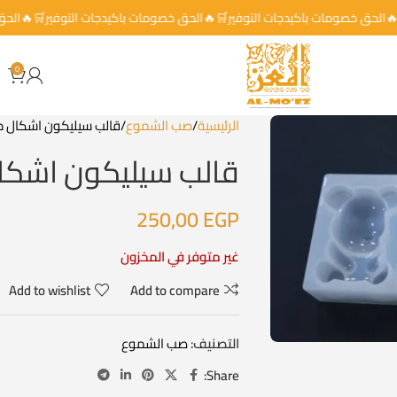
الحق خصومات باكيدجات التوفير🛒🔥الحق خصومات باكيدجات التوفير🛒🔥الحق 
0
لب سيليكون اشكال دببة
صب الشموع
الرئيسية
سيليكون اشكال دببة
250,00
EGP
غير متوفر في المخزون
Add to wishlist
Add to compare
صب الشموع
التصنيف:
Share: