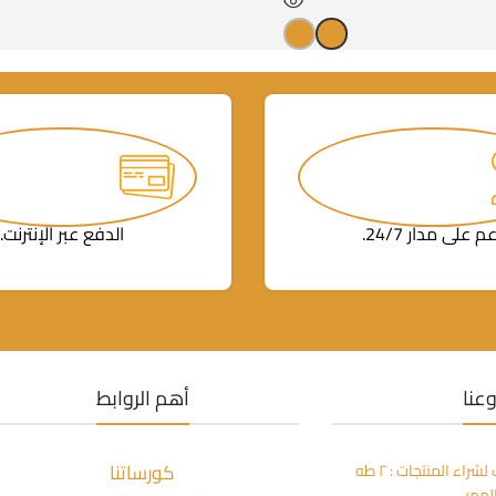
م على مدار 24/7.
الدفع عبر الإنترنت.
عنا
أهم الروابط
كورساتنا
مكتبة المعز بالزمالك لشراء المنتجات : ٢ طه
لممر