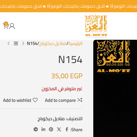
باكيدجات التوفير🛒🔥الحق خصومات باكيدجات التوفير🛒🔥الحق خصومات باكيدج
0
الرئيسية
مناديل ديكوباج
N154
N154
35,00
EGP
غير متوفر في المخزون
Add to wishlist
Add to compare
التصنيف:
مناديل ديكوباج
Share: