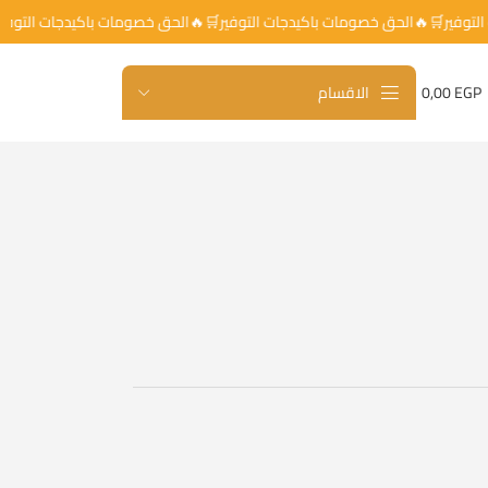
ات التوفير🛒🔥الحق خصومات باكيدجات التوفير🛒🔥الحق خصومات باكيدجات ال
EGP
0,00
الاقسام