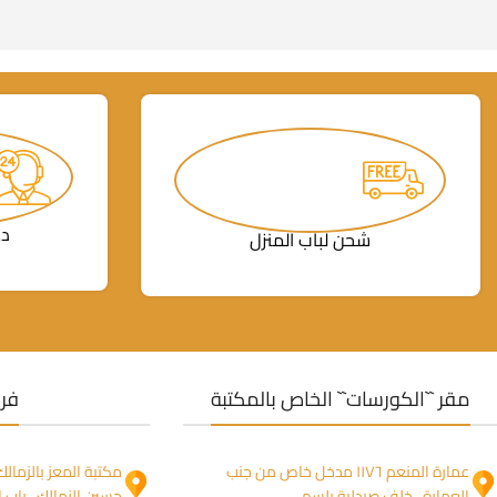
دع
شحن لباب المنزل
مقر ``الكورسات`` الخاص بالمكتبة
فرو
عمارة المنعم ١١٧٦ مدخل خاص من جنب
العمارة ، خلف صيدلية بلسم
حسين الزمالك ، باب ا