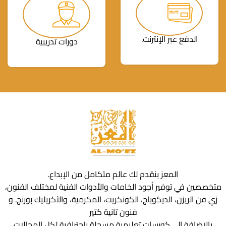
الدفع عبر الإنترنت.
دورات تدريبية
المعز بنقدم لك عالم متكامل من الإبداع.
متخصصين في توفير أجود الخامات والأدوات الفنية لمختلف الفنون،
زي فن الريزن، الديكوباج، الكونكريت، المكرمية، والأكريليك بورنج. و
فنون تانية كتير
بالإضافة إلى كورسات تعليمية مسجلة باحترافية لكل المجالات