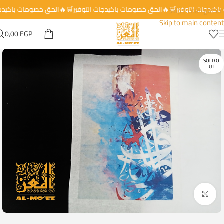
 باكيدجات التوفير🛒🔥الحق خصومات باكيدجات التوفير🛒🔥الحق خصومات باكيد
Skip to navigation
Skip to main content
0,00
EGP
SOLD O
UT
Click to enlarge