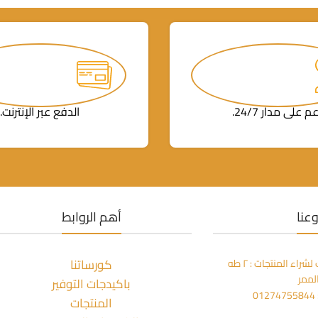
م على مدار 24/7.
الدفع عبر الإنترنت.
عنا
أهم الروابط
كورساتنا
مكتبة المعز بالزمالك لشراء المنتجات : ٢ طه
لممر
باكيدجات التوفير
0
المنتجات