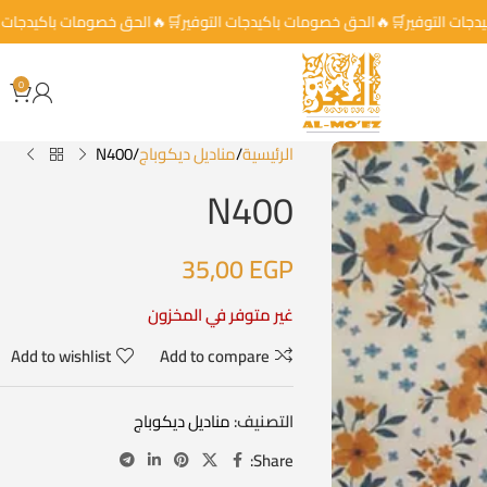
ات باكيدجات التوفير🛒🔥الحق خصومات باكيدجات التوفير🛒🔥الحق خصومات باك
0
الرئيسية
مناديل ديكوباج
N400
N400
35,00
EGP
غير متوفر في المخزون
Add to wishlist
Add to compare
التصنيف:
مناديل ديكوباج
Share: