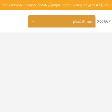
يدجات التوفير🛒🔥الحق خصومات باكيدجات التوفير🛒🔥الحق خصومات باكيدجات 
EGP
0,00
الاقسام