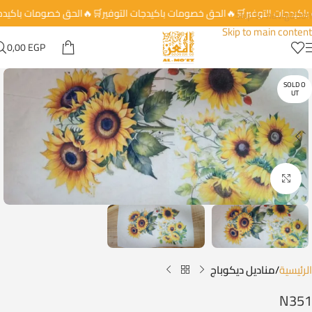
 باكيدجات التوفير🛒🔥الحق خصومات باكيدجات التوفير🛒🔥الحق خصومات باكيد
Skip to navigation
Skip to main content
0,00
EGP
SOLD O
UT
Click to enlarge
الرئيسية
مناديل ديكوباج
N351