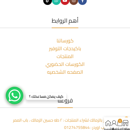
أهم الروابط
كورساتنا
باكيدجات التوفير
المنتجات
الكورسات الحضوري
الصفحه الشخصيه
كيف يمكن مساعدتك ؟
فروعنا
مكتبة المعز بالزمالك لشراء المنتجات : ٢ طه حسين الزمالك ، باب الممر
0
وتساب وطلب اوردر : 01274755844
لمنتجات
سلة المشتريات
حسابي
الرئيسية