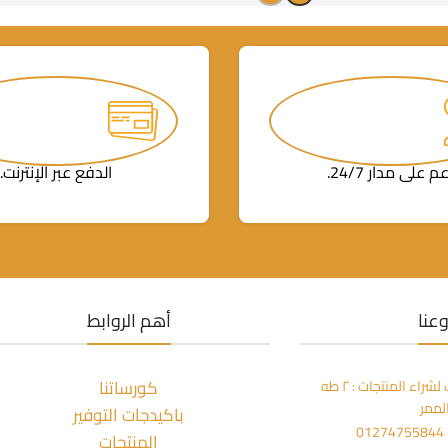
م على مدار 24/7.
الدفع عبر الإنترنت.
عنا
أهم الروابط
كورساتنا
مكتبة المعز بالزمالك لشراء المنتجات : ٢ طه
لممر
باكيدجات التوفير
0
المنتجات