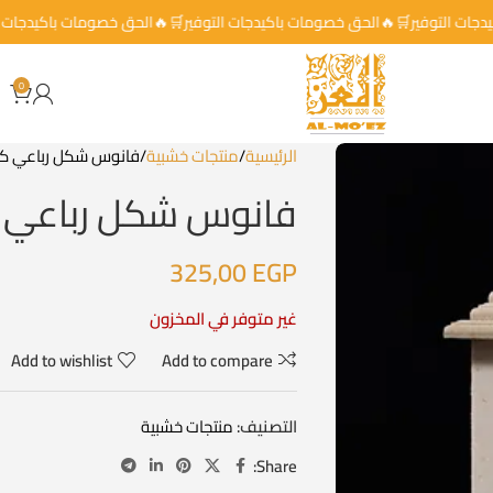
باكيدجات التوفير🛒🔥الحق خصومات باكيدجات التوفير🛒🔥الحق خصومات باكيد
0
الرئيسية
منتجات خشبية
فانوس شكل رباعي كبي
فانوس شكل رباعي ك
325,00
EGP
غير متوفر في المخزون
Add to wishlist
Add to compare
التصنيف:
منتجات خشبية
Share: