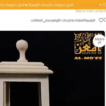
توفير🛒🔥
Skip to navigation
الحق خصومات باكيدجات التوفير🛒🔥الحق خصومات 
Skip to main content
الرئيسية
المنتجات
باكيدجات التوفير
حسابي
المقالات
SOLD O
UT