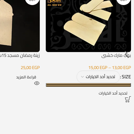
بوك مارك خشبي
زينة رمضان مسجد 15سم
25,00
EGP
15,00
EGP
–
13,00
EGP
SIZE
قراءة المزيد
تحديد أحد الخيارات