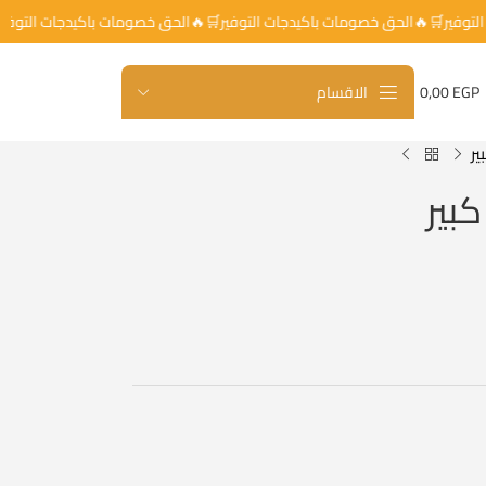
جات التوفير🛒🔥الحق خصومات باكيدجات التوفير🛒🔥الحق خصومات باكيدجات ال
EGP
0,00
الاقسام
ر
بير