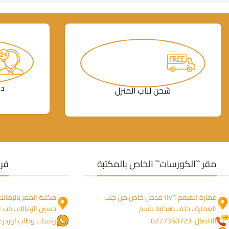
دع
شحن لباب المنزل
مقر ``الكورسات`` الخاص بالمكتبة
فرو
عمارة المنعم ١١٧٦ مدخل خاص من جنب
العمارة ، خلف صيدلية بلسم
حسين الزمالك ، باب ا
للاتصال: 0227350723
وتساب وطلب اوردر : 1274755844