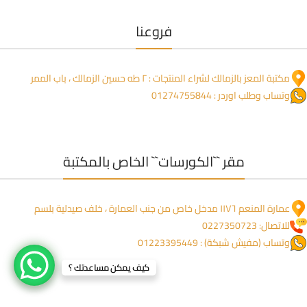
فروعنا
مكتبة المعز بالزمالك لشراء المنتجات : ٢ طه حسين الزمالك ، باب الممر
وتساب وطلب اوردر : 01274755844
مقر ``الكورسات`` الخاص بالمكتبة
عمارة المنعم ١١٧٦ مدخل خاص من جنب العمارة ، خلف صيدلية بلسم
للاتصال: 0227350723
وتساب (مفيش شبكة) : 01223395449
كيف يمكن مساعدتك ؟