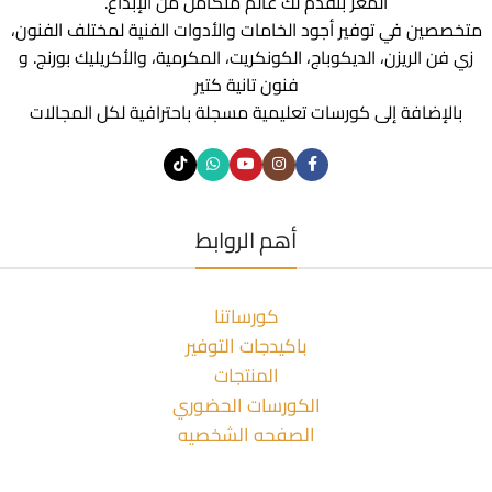
المعز بنقدم لك عالم متكامل من الإبداع.
متخصصين في توفير أجود الخامات والأدوات الفنية لمختلف الفنون،
زي فن الريزن، الديكوباج، الكونكريت، المكرمية، والأكريليك بورنج. و
فنون تانية كتير
بالإضافة إلى كورسات تعليمية مسجلة باحترافية لكل المجالات
أهم الروابط
كورساتنا
باكيدجات التوفير
المنتجات
الكورسات الحضوري
الصفحه الشخصيه