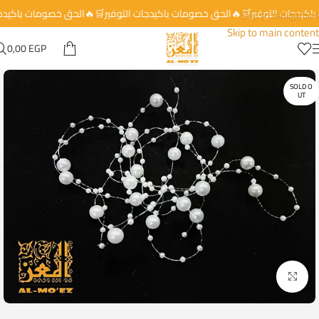
 باكيدجات التوفير🛒🔥الحق خصومات باكيدجات التوفير🛒🔥الحق خصومات باكيد
Skip to navigation
Skip to main content
0,00
EGP
SOLD O
UT
Click to enlarge