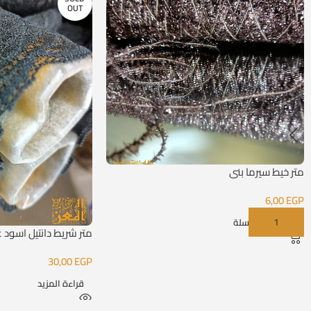
OUT
متر خيط سيرما بني
6,00
EGP
إضافة إلى السلة
متر شريط دانتيل اسود ع
30,00
EGP
قراءة المزيد