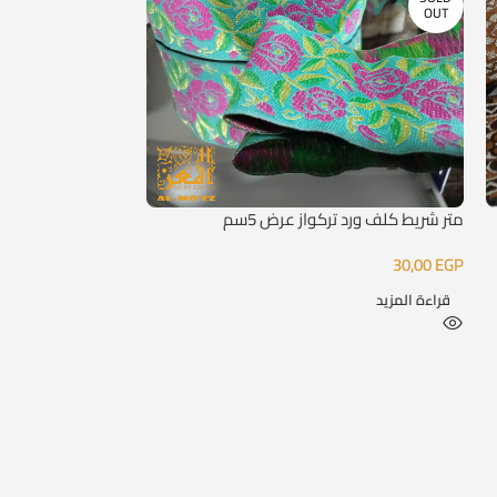
OUT
متر شريط كلف ورد تركواز عرض 5سم
شريط نحاسي لون ن
12,00
EGP
30,00
EGP
قراءة المزيد
إضافة إلى السلة