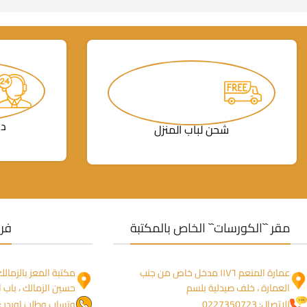
دع
شحن لباب المنزل
مقر ``الكورسات`` الخاص بالمكتبة
فرو
عمارة المنعم ١١٧٦ مدخل خاص من جنب
العمارة ، خلف صيدلية بلسم
حسين الزمالك ، باب ا
للاتصال: 0227350723
وتساب وطلب اوردر : 1274755844