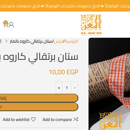
باكيدجات التوفير🛒🔥الحق خصومات باكيدجات التوفير🛒🔥الحق خصومات باكيد
0
الرئيسية
خيش
ستان برتقالي كاروه بالمتر
ستان برتقالي كاروه با
10,00
EGP
إضاف
ا
Add to wishlist
Add to compare