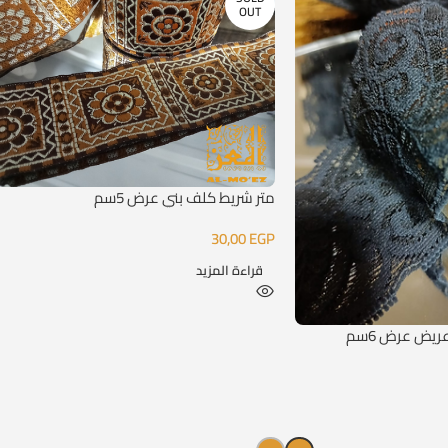
OUT
متر شريط كلف بني عرض 5سم
30,00
EGP
قراءة المزيد
ريض عرض 6سم