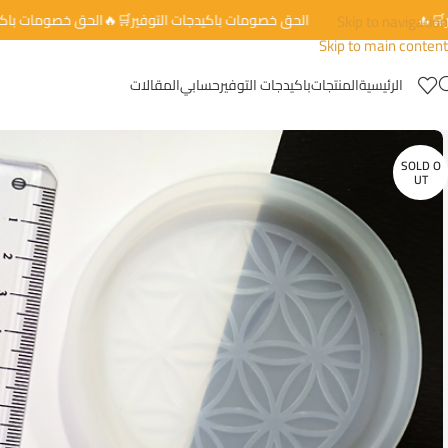
توفير🛒🔥
Skip to navigation
الحق خصومات باكيدجات التوفير🛒🔥الحق خصومات 
Skip to main content
الرئيسية
المنتجات
باكيدجات التوفير
حسابي
المقالات
SOLD O
UT