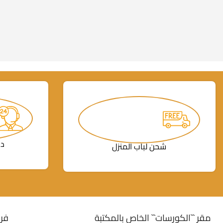
دع
شحن لباب المنزل
مقر ``الكورسات`` الخاص بالمكتبة
فرو