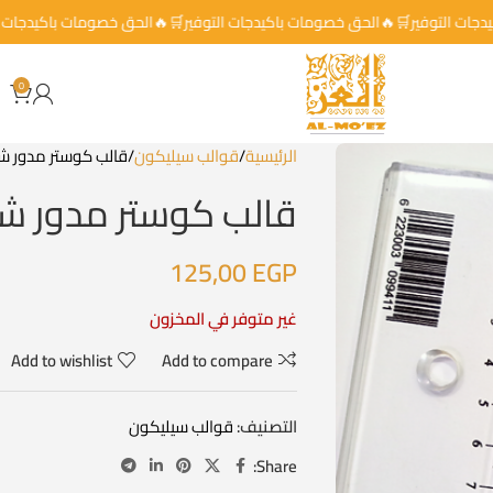
باكيدجات التوفير🛒🔥الحق خصومات باكيدجات التوفير🛒🔥الحق خصومات باكيدج
0
الرئيسية
قوالب سيليكون
قالب كوستر مدور شك
قالب كوستر مدور شك
125,00
EGP
غير متوفر في المخزون
Add to wishlist
Add to compare
التصنيف:
قوالب سيليكون
Share: